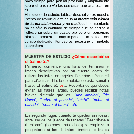
poco tiempo para pensar profunda y ampliamente
sobre el pasaje y/o las personas que aparecen en
él.
El método de estudio bíblico descriptivo es nuestro
intento de revivir el arte de la
la meditación bíblica
de forma sistemática y no mística.
. Lo importante
no es sólo la cantidad de tiempo que se dedica a
reflexionar sobre un pasaje bíblico o un personaje
bíblico. También es muy importante la calidad del
tiempo dedicado. Por eso es necesario un método
sistemático.
MUESTRA DE ESTUDIO
¿Cómo describirías
el Salmo 51?
‍Primero
, comience una lista de términos y
frases descriptivas por su cuenta antes de
utilizar las listas de tarjetas Describe-It-Yourself
para añadirlas. Hazlo completando esta sencilla
frase, El Salmo 51
es
... Recordando que debes
evitar las frases largas, puedes escribir notas
breves diciendo que es:
"una oración", "de
David", "sobre el pecado", "triste", "sobre el
pasado", "sobre el futuro", etc.
En segundo lugar, cuando te quedes sin ideas,
abre uno de los juegos de tarjetas "Descríbete a
ti mismo" (botones más abajo) y empieza a
preguntarte si los distintos términos o frases