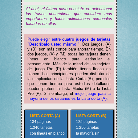
Al final, el último paso consiste en seleccionar
las frases descriptivas que considere más
importantes y hacer aplicaciones personales
basadas en ellas.
Puede elegir entre
cuatro juegos de tarjetas
"Descríbalo usted mismo
".
Dos juegos, (A)
y (B), son más cortos para ahorrar tiempo. En
dos juegos, (A) y (M), todas las tarjetas tienen
líneas en blanco para estimular el
pensamiento. Más de la mitad de las tarjetas
del juego Pro (P) también tienen líneas en
blanco. Los principiantes pueden disfrutar de
la simplicidad de la Lista Corta (B), pero los
que tienen tiempo para estudios detallados
pueden preferir la Lista Media (M) o la Lista
Pro (P). Sin embargo, el
mejor juego para la
mayoría de los usuarios es la Lista corta (A)
.
LISTA CORTA (A)
LISTA CORTA (B)
134 páginas
125 páginas
1.340 tarjetas
1.250 tarjetas
con líneas en blanco
la mayoría sin