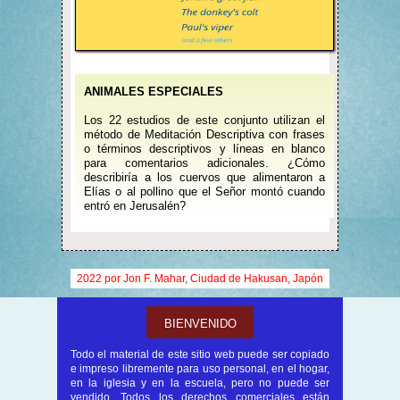
ANIMALES ESPECIALES
Los 22 estudios de este conjunto utilizan el
método de Meditación Descriptiva con frases
o términos descriptivos y líneas en blanco
para comentarios adicionales. ¿Cómo
describiría a los cuervos que alimentaron a
Elías o al pollino que el Señor montó cuando
entró en Jerusalén?
2022 por Jon F. Mahar, Ciudad de Hakusan, Japón
BIENVENIDO
Todo el material de este sitio web puede ser copiado
e impreso libremente para uso personal, en el hogar,
en la iglesia y en la escuela, pero no puede ser
vendido. Todos los derechos comerciales están