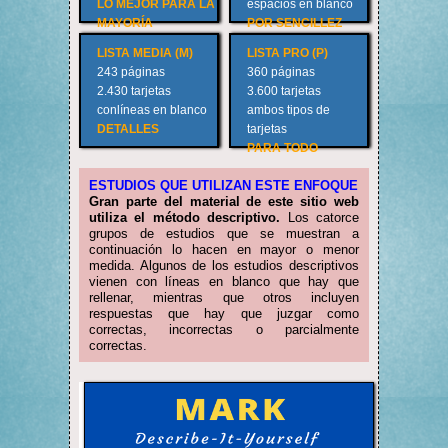
LO MEJOR PARA LA
espacios en blanco
MAYORÍA
POR SENCILLEZ
LISTA MEDIA (M)
LISTA PRO (P)
243 páginas
360 páginas
2.430 tarjetas
3.600 tarjetas
con
líneas en
blanco
ambos tipos de
DETALLES
tarjetas
PARA TODO
ESTUDIOS QUE UTILIZAN ESTE ENFOQUE
Gran parte del material de este sitio web
utiliza el método descriptivo.
Los catorce
grupos de estudios que se muestran a
continuación lo hacen en mayor o menor
medida. Algunos de los estudios descriptivos
vienen con líneas en blanco que hay que
rellenar, mientras que otros incluyen
respuestas que hay que juzgar como
correctas, incorrectas o parcialmente
correctas.