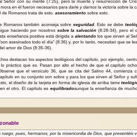
ó al Señor con su mente (7:25), pero la muerte y resurrección de Crist
 mora en él fueron necesarios para darle
y darnos
la victoria sobre la 
 8 de Romanos trata de esto.
asesoramiento
sobre esto.
 de Romanos también aconseja sobre
seguridad
. Esto se debe
teoló
sigue haciendo por nosotros
sobre la salvación
(8:28-34), pero el 
ta enseñanza positiva está dirigida a
alentando
los que sirven al Se
"son asesinados todo el día" (8:36) y, por lo tanto, necesitan que se 
el amor de Dios (8:35-36).
hos destacan los aspectos teológicos del capítulo, por ejemplo, cent
lo práctico que es. Pasan por alto el hecho de que el capítulo ocho 
Observe que el versículo 36, que se cita del Salmo 44, comienza co
capítulo en su conjunto son sobre y para los que sirven al Señor y suf
to, el diseño de la tarjeta en forma de iglesia de arriba tiene
teológi
o
en el otro. El capítulo es
equilibrado
aunque la enseñanza de muchos
azonable
 ruego, pues, hermanos, por la misericordia de Dios, que presentéis 