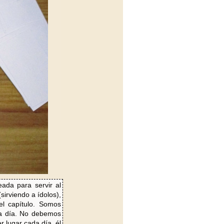
ada para servir al
sirviendo a ídolos),
el capítulo. Somos
 a día. No debemos
 lugar cada día, él