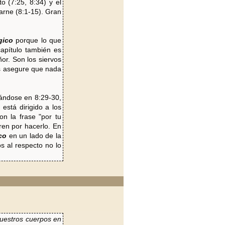
o (7:25, 8:34) y el
carne (8:1-15). Gran
gico
porque lo que
capítulo también es
ñor. Son los siervos
les asegure que nada
rándose en 8:29-30,
está dirigido a los
n la frase "por tu
ren por hacerlo. En
co
en un lado de la
 al respecto no lo
vuestros cuerpos en