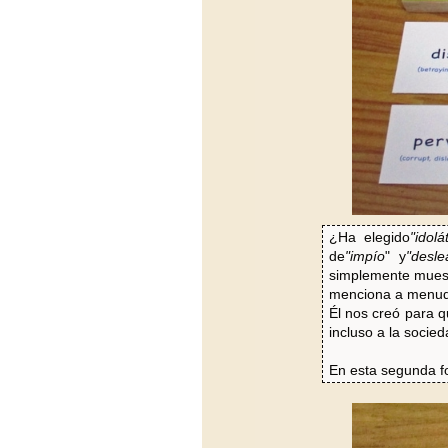
¿Ha elegido
"idolá
de
"impío
" y
"desle
simplemente mues
menciona a menudo 
Él nos creó para 
incluso a la socie
En esta segunda fo