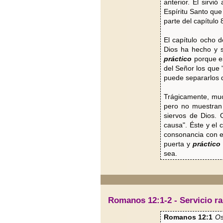
anterior. Él sirvi
Espíritu Santo que
parte del capítulo
El capítulo ocho
Dios ha hecho y 
práctico
porque es
del Señor los que 
puede separarlos d
Trágicamente, muc
pero no muestran 
siervos de Dios. 
causa". Éste y el 
consonancia con es
puerta y
práctic
sea.
Romanos 12:1-2 - Servicio r
Romanos 12:1
Os