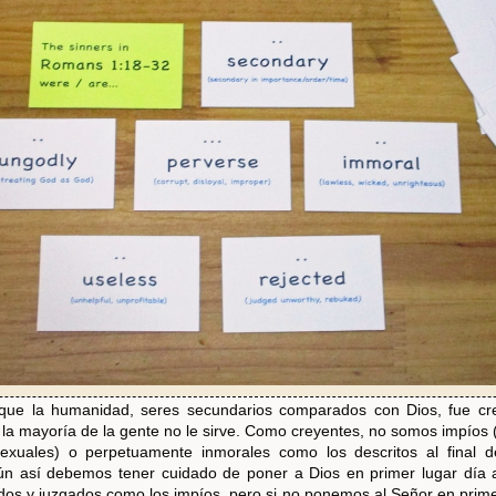
que la humanidad, seres secundarios comparados con Dios, fue cre
 la mayoría de la gente no le sirve. Como creyentes, no somos impíos (
exuales) o perpetuamente inmorales como los descritos al final d
aún así debemos tener cuidado de poner a Dios en primer lugar día
os y juzgados como los impíos, pero si no ponemos al Señor en primer