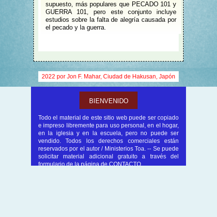
supuesto, más populares que PECADO 101 y
GUERRA 101, pero este conjunto incluye
estudios sobre la falta de alegría causada por
el pecado y la guerra.
2022 por Jon F. Mahar, Ciudad de Hakusan, Japón
BIENVENIDO
Todo el material de este sitio web puede ser copiado
e impreso libremente para uso personal, en el hogar,
en la iglesia y en la escuela, pero no puede ser
vendido. Todos los derechos comerciales están
reservados por el autor / Ministerios Toa. -- Se puede
solicitar material adicional gratuito a través del
formulario de la página de CONTACTO.