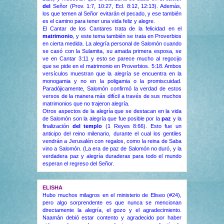
del
Señor (Prov. 1:7, 10:27, Ecl. 8:12, 12:13). Además,
los que temen al Señor evitarán el pecado, y ese también
es el camino para tener una vida feliz y alegre.
El Cantar de los Cantares trata de la felicidad en el
matrimonio
, y este tema también se trata en Proverbios
en cierta medida. La alegría personal de Salomón cuando
se casó con la Sulamita, su amada primera esposa, se
ve en Cantar 3:11 y esto se parece mucho al regocijo
que se pide en el matrimonio en Proverbios. 5:18. Ambos
versículos muestran que la alegría se encuentra en la
monogamia y no en la poligamia o la promiscuidad.
Paradójicamente, Salomón confirmó la verdad de estos
versos de la manera más difícil a través de sus muchos
matrimonios que no trajeron alegría.
Otros aspectos de la alegría que se destacan en la vida
de Salomón son la alegría que fue posible por la
paz
y la
finalización
del templo
(1 Reyes 8:66). Esto fue un
anticipo del reino milenario, durante el cual los gentiles
vendrán a Jerusalén con regalos, como la reina de Saba
vino a Salomón. (La era de paz de Salomón no duró, y la
verdadera paz y alegría duraderas para todo el mundo
esperan el regreso del Señor.
ELISHA
Hubo muchos milagros en el ministerio de Eliseo (#24),
pero algo sorprendente es que nunca se mencionan
directamente la alegría, el gozo y el agradecimiento.
Naamán debió estar contento y agradecido por haber