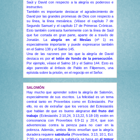
Saúl y David con respecto a la alegría es poderoso e
instructivo.
También es importante destacar el agradecimiento de
David por las grandes promesas de Dios con respecto a
su línea, la línea mesiánica. (Véase el capítulo 7 de
Segundo Samuel y el capítulo 17 de Primeras Crónicas.
Esto también contrasta fuertemente con la línea de Saúl
que fue cortada en gran parte, aparte de a través de
Jonatán. La
alegría en el Mesías
(nº 1) es
especialmente importante y puede expresarse también
en el Salmo 138 y el Salmo 145.
Una de las razones por las que la alegría de David
destaca es por
el telón de fondo de la persecución
.
Por ejemplo, véase el Salmo 18 y el Salmo 144. Esto es
algo parecido al énfasis de Pablo en Filipenses, una
epístola sobre la prisión, en el regocijo en el Señor.
SALOMÓN
Hay mucho que aprender sobre la alegría de Salomón,
especialmente de sus escritos. La felicidad es un tema
central tanto en Proverbios como en Eclesiastés. Por
ello, no es de extrañar que los versos del Eclesiastés
que hablan de que es bueno alegrarse
del fruto del
trabajo
(Eclesiastés 2:10,24, 3:13,22, 5:18-19) estén en
consonancia con Proverbios 6:9-11 y 20:4, que son
advertencias contra la pereza para no caer en la
pobreza. Además, ambos libros enseñan que la alegría
duradera requiere
sabiduría
(Proverbios. 3:13, 10:1, Ecl.
2:26) y muestran que la sabiduría se basa en
el temor