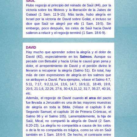
SAÚL
Hubo regocijo al principio del reinado de Saúl (#4), por la
victoria sobre los filisteos y la liberación de la Jabes de
Galaad (1 Sam. 11:9-15). Más tarde, hubo alegría en
Israel por la victoria de David sobre Goliat, e incluso se
dice que Saúl se alegró por ello (1 Sam. 19:5). Sin
embargo, poco después, los celos de Saúl hacia David
salieron a relucir y el regocijo terminó (1 Sam. 18:6-9).
DAVID
Hay mucho que aprender sobre la alegría y el dolor de
David (#2), especialmente en los
Salmos
. Aunque su
pecado con Betsabé y hacia Urías le causó gran pena y
dolor, el arrepentimiento de David y el perdón divino le
llevaron a recuperar la alegría (Salmo 51). En total, hay
más de cien expresiones de alegría en los salmos que
se atribuyen a David. Para ejemplos, véase el Salmo 4:7,
5:11, 7:17, 9:2,11,14, 13;6, 14:7, 16:9,11, 18:49, 19:8,
20:5, 21:1,6, 22:26, 27:6, 30:4,5,11,12, 31:7, 35:27, 40:16,
etc.
Además, el regocijo de David cuando
el arca
del pacto
fue llevada a Jerusalén es una de las mayores muestras
de alegría en toda la Biblia. (Véase el capítulo 6 de
Segundo Samuel, el capítulo 16 de Primera Crónicas, el
Salmo 96 y el Salmo 105). Lamentablemente, la hija de
Saúl, Mical, no compartió la alegría de David (2 Sam.
6:20-23). La alegría no compartida a causa de los celos
o de la fe no compartida es trágica, como se vio en Saúl
también en 1 Sam. 18:6-9. De hecho, el contraste entre