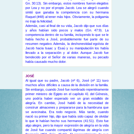
Gn. 30:13). Sin embargo, estos nombres fueron elegidos
por Lea y no por el propio Jacob. Lea se alegró cuando
sintió que ganaba la competencia con su hermana
Raquel (#48) al tener más hijos. Obviamente, la poligamia
no trajo la felicidad.
Además, casi al final de su vida, Jacob dijo que sus días
y años habían sido pocos y malos (Gn. 47:9). La
competencia dentro de su familia, incluyendo lo que se le
había hecho a José, probablemente fue parte de su
resumen negativo. Además, la deshonestidad egoísta de
Jacob hacia Isaac y Esaú y su manipulación los había
llevado a la separación y al dolor. Aunque Jacob fue
bendecido por el Señor de varias maneras, su pecado
había causado mucho dolor.
JOSÉ
Al igual que su padre, Jacob (nº 6), José (nº 11) tuvo
muchos años difíciles a causa de la división en la familia.
Sin embargo, cuando José fue nombrado repentinamente
primer ministro de Egipto en el capítulo 41 del Génesis,
uno podría haber esperado ver un gran estallido de
alegría. En cambio, José habló de la necesidad de
construir almacenes y prepararse para la hambruna que
se avecinaba. Era todo negocio. Más tarde, cuando
nació su primer hijo, dijo que había sido capaz de olvidar
lo que le habían hecho sus hermanos (41:51). Esto fue
algo alegre, pero la mayor expresión de alegría en la vida
de José fue cuando compartió lágrimas de alegría con