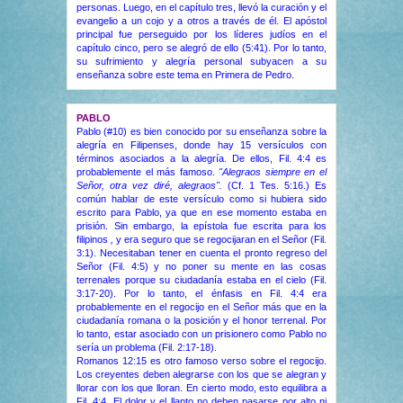
personas. Luego, en el capítulo tres, llevó la curación y el
evangelio a un cojo y a otros a través de él. El apóstol
principal fue perseguido por los líderes judíos en el
capítulo cinco, pero se alegró de ello (5:41). Por lo tanto,
su sufrimiento y alegría personal subyacen a su
enseñanza sobre este tema en Primera de Pedro.
PABLO
Pablo (#10) es bien conocido por su enseñanza sobre la
alegría en Filipenses, donde hay 15 versículos con
términos asociados a la alegría. De ellos, Fil. 4:4 es
probablemente el más famoso.
"Alegraos siempre en el
Señor, otra vez diré, alegraos".
(Cf. 1 Tes. 5:16.)
Es
común hablar de este versículo como si hubiera sido
escrito para Pablo, ya que en ese momento estaba en
prisión. Sin embargo, la epístola fue escrita para los
filipinos
,
y era seguro que se regocijaran en el Señor (Fil.
3:1). Necesitaban tener en cuenta el pronto regreso del
Señor (Fil. 4:5) y no poner su mente en las cosas
terrenales porque su ciudadanía estaba en el cielo (Fil.
3:17-20). Por lo tanto, el énfasis en Fil. 4:4 era
probablemente en el regocijo en el Señor más que en la
ciudadanía romana o la posición y el honor terrenal. Por
lo tanto, estar asociado con un prisionero como Pablo no
sería un problema (Fil. 2:17-18).
Romanos 12:15 es otro famoso verso sobre el regocijo.
Los creyentes deben alegrarse con los que se alegran y
llorar con los que lloran. En cierto modo, esto equilibra a
Fil. 4:4. El dolor y el llanto no deben pasarse por alto ni