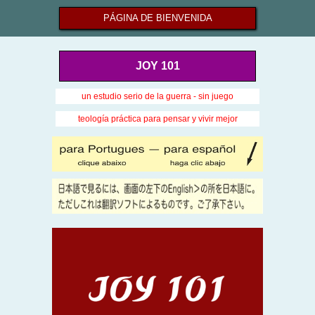
PÁGINA DE BIENVENIDA
JOY 101
un estudio serio de la guerra - sin juego
teología práctica para pensar y vivir mejor