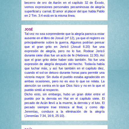
becerro de oro de Aarón en el capítulo 32 de Éxodo,
vemos expresiones personales pecaminosas de alegría
superficial y carnal. El amor al placer del que habla Pablo
en 2 Tim. 3:4 está en la misma línea.
JOSÉ
Tal vez no sea sorprendente que la alegría parezca estar
ausente en el libro de Josué (nº 12), ya que el registro es
principalmente sobre la guerra. Algunos podrían pensar
que el gran grito en Jericó (Josué 6:20) fue una
expresión de alegría, pero no lo fue. Rodear Jericó
durante siete días fue un acto de fe (Hebreos 11:30). Así
que el gran grito debe haber sido también. No fue una
expresión de alegría después del hecho. Todavía había
que luchar más, y así fue también en el capítulo diez,
cuando el sol se detuvo durante horas para permitir una
victoria mayor. Sin duda el pueblo estaba agradecido en
ambas ocasiones, pero no es eso lo que se relata. La
atención se centra en lo que Dios hizo y no en lo que el
pueblo sintió al respecto.
Dicho esto, sin embargo, hubo un gran dolor entre el
pueblo por la derrota en Hai en el capítulo siete. El
pecado de Acán llevó a la muerte, la derrota y el luto. El
pecado siempre trae tristeza al final, y como dijo
Jeremías, conduce a la eliminación de la alegría
(Jeremías 7:34, 16:9, 25:10).