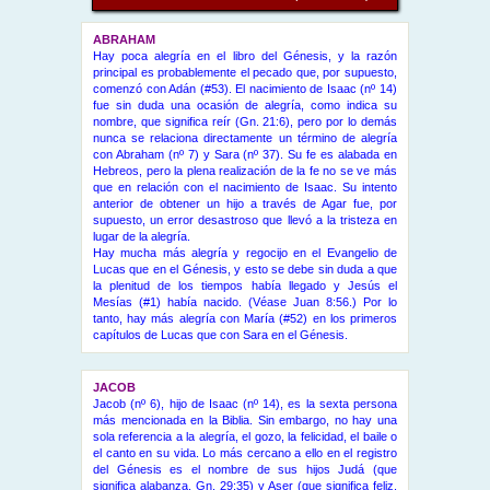
ABRAHAM
Hay poca alegría en el libro del Génesis, y la razón
principal es probablemente el pecado que, por supuesto,
comenzó con Adán (#53). El nacimiento de Isaac (nº 14)
fue sin duda una ocasión de alegría, como indica su
nombre, que significa reír (Gn. 21:6), pero por lo demás
nunca se relaciona directamente un término de alegría
con Abraham (nº 7) y Sara (nº 37). Su fe es alabada en
Hebreos, pero la plena realización de la fe no se ve más
que en relación con el nacimiento de Isaac. Su intento
anterior de obtener un hijo a través de Agar fue, por
supuesto, un error desastroso que llevó a la tristeza en
lugar de la alegría.
Hay mucha más alegría y regocijo en el Evangelio de
Lucas que en el Génesis, y esto se debe sin duda a que
la plenitud de los tiempos había llegado y Jesús el
Mesías (#1) había nacido. (Véase Juan 8:56.) Por lo
tanto, hay más alegría con María (#52) en los primeros
capítulos de Lucas que con Sara en el Génesis.
JACOB
Jacob (nº 6), hijo de Isaac (nº 14), es la sexta persona
más mencionada en la Biblia. Sin embargo, no hay una
sola referencia a la alegría, el gozo, la felicidad, el baile o
el canto en su vida. Lo más cercano a ello en el registro
del Génesis es el nombre de sus hijos Judá (que
significa alabanza, Gn. 29:35) y Aser (que significa feliz,