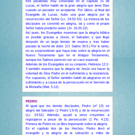
tres parábolas muy conocidas en el capítulo 15 de
Lucas, el Señor habló de la gran alegría que tiene Dios
cuando un pecador se arrepiente. Por último, al final del
Evangelio de Lucas, hubo una gran alegría por la
resurrección del Señor (Lc. 24:52-53). La tristeza de los
discípulos se convirtió en alegría, tal y como el propio
Señor había predicho antes (Jn. 16:20-22).
Así pues, los Evangelios muestran que la alegría bíblica
es posible gracias a Jesús, el Salvador, y que llegó
después de un largo tiempo de espera y tras haber
pasado la noche de dolor. (Cf. Salmo 30:5.) Por lo tanto,
no es sorprendente que haya más sobre la alegría en el
Nuevo Testamento que en el Antiguo Testamento,
aunque los Salmos parecen ser un caso especial.
Además de los Evangelios en su conjunto, Hebreos 12:2-
3 también muestra que la alegría de Jesús era hacer la
voluntad de Dios Padre en el sufrimiento y la resistencia.
Por supuesto, el Señor también habló de alegrarse en el
sufrimiento y a causa de la persecución en el Sermón de
la Montaña (Mat. 5:12).
PEDRO
Al igual que los demás discípulos, Pedro (nº 13) se
alegró del Salvador (1 Pedro 1:6-8) y de la resurrección
(Lc. 24:52). Además, ayudó a otros creyentes a
regocijarse a pesar de la persecución (1 Pe. 4:13).
Primera de Pedro es un libro importante sobre la alegría.
En el capítulo dos de los Hechos, Pedro llevó el
evangelio y la alegría de la salvación a miles de