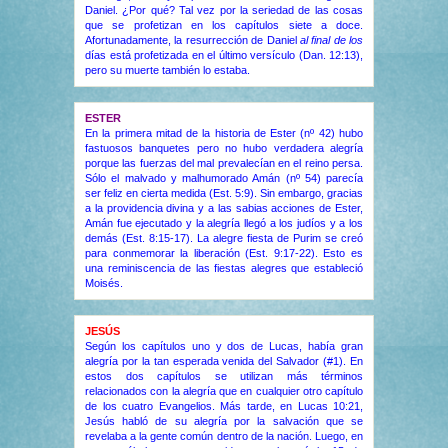
Daniel. ¿Por qué? Tal vez por la seriedad de las cosas
que se profetizan en los capítulos siete a doce.
Afortunadamente, la resurrección de Daniel
al final de los
días está profetizada en el último versículo (Dan. 12:13),
pero su muerte también lo estaba.
ESTER
En la primera mitad de la historia de Ester (nº 42) hubo
fastuosos banquetes pero no hubo verdadera alegría
porque las fuerzas del mal prevalecían en el reino persa.
Sólo el malvado y malhumorado Amán (nº 54) parecía
ser feliz en cierta medida (Est. 5:9). Sin embargo, gracias
a la providencia divina y a las sabias acciones de Ester,
Amán fue ejecutado y la alegría llegó a los judíos y a los
demás (Est. 8:15-17). La alegre fiesta de Purim se creó
para conmemorar la liberación (Est. 9:17-22). Esto es
una reminiscencia de las fiestas alegres que estableció
Moisés.
JESÚS
Según los capítulos uno y dos de Lucas, había gran
alegría por la tan esperada venida del Salvador (#1). En
estos dos capítulos se utilizan más términos
relacionados con la alegría que en cualquier otro capítulo
de los cuatro Evangelios. Más tarde, en Lucas 10:21,
Jesús habló de su alegría por la salvación que se
revelaba a la gente común dentro de la nación. Luego, en