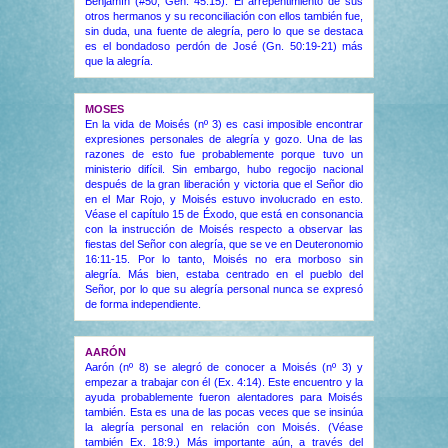
Benjamín (#50, Gén. 45:15). El arrepentimiento de sus
otros hermanos y su reconciliación con ellos también fue,
sin duda, una fuente de alegría, pero lo que se destaca
es el bondadoso perdón de José (Gn. 50:19-21) más
que la alegría.
MOSES
En la vida de Moisés (nº 3) es casi imposible encontrar
expresiones personales de alegría y gozo. Una de las
razones de esto fue probablemente porque tuvo un
ministerio difícil. Sin embargo, hubo regocijo nacional
después de la gran liberación y victoria que el Señor dio
en el Mar Rojo, y Moisés estuvo involucrado en esto.
Véase el capítulo 15 de Éxodo, que está en consonancia
con la instrucción de Moisés respecto a observar las
fiestas del Señor con alegría, que se ve en Deuteronomio
16:11-15. Por lo tanto, Moisés no era morboso sin
alegría. Más bien, estaba centrado en el pueblo del
Señor, por lo que su alegría personal nunca se expresó
de forma independiente.
AARÓN
Aarón (nº 8) se alegró de conocer a Moisés (nº 3) y
empezar a trabajar con él (Ex. 4:14). Este encuentro y la
ayuda probablemente fueron alentadores para Moisés
también. Esta es una de las pocas veces que se insinúa
la alegría personal en relación con Moisés. (Véase
también Ex. 18:9.) Más importante aún, a través del