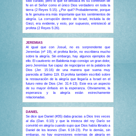
sido curado, pero lo que se destaca es su confesión de
fe en el Señor como el único Dios verdadero en toda la
tierra (2 Reyes 5:15). ¿Por qué? Probablemente, porque
la fe genuina era más importante que los sentimientos de
alegría. La corrupción dentro de Israel, incluida la de
Giezi, era evidente, y esto, por supuesto, entristeció al
profeta (2 Reyes 5:26).
JEREMIAS
Al igual que con Josué, no es sorprendente que
Jeremías (nº 19), el profeta llorón, no escribiera mucho
sobre la alegría. Sin embargo, hay algunos ejemplos de
ello. El cautiverio en Babilonia trajo consigo un gran dolor,
pero Jeremías fue capaz de regocijarse en la palabra de
Dios (Jer. 15:16) de una manera que suena muy
parecida al Salmo 119. El profeta también escribió sobre
la restauración de la alegría que llegaría a Israel en el
futuro reino de Dios (Jer. 31:4-13). Este era un aspecto
de su mayor énfasis en la esperanza. Obviamente, la
esperanza y la alegría están estrechamente
relacionadas.
DANIEL
Se dice que Daniel (#35) daba gracias a Dios tres veces
al día (Dan. 6:10) y que la tristeza del rey Darío se
convirtió en alegría cuando supo que Dios había librado a
Daniel de los leones (Dan. 6:18-23). Por lo demás, sin
embargo, no hay expresiones externas de alegría en