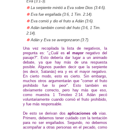
Eva (3:1-3).
✼
La serpiente mintió a Eva sobre Dios (3:4-5).
✼
Eva fue engañada (3:6, 1 Tim. 2:14).
✼
Eva comió y dio el fruto a Adán (3:6).
✼
Adán también comió del fruto (3:6, 1 Tim.
2:14).
✼
Adán y Eva se avergonzaron (3:7).
Una vez recopilada la lista de negativos, la
pregunta es: "¿Cuál es
el mayor
negativo del
pasaje?". Esto debería dar lugar a un animado
debate, ya que hay más de una respuesta
posible. Algunos pueden decir que la serpiente
(es decir, Satanás) era y es el mayor negativo.
En cierto modo, esto es cierto. Sin embargo,
muchos otros argumentarán que "comer el fruto
prohibido fue lo peor". Esto también es
obviamente correcto, pero hay más que eso,
como muestra 1 Timoteo 2:14. Adán pecó
voluntariamente cuando comió el fruto prohibido,
y fue más responsable.
De esto se derivan dos
aplicaciones ob
vias.
Primero, debemos tener cuidado con la tentación
para no ser engañados. Segundo, no debemos
acompañar a otras personas en el pecado, como