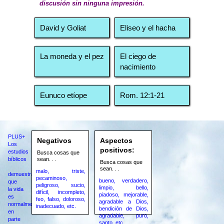
discusión sin ninguna impresión.
David y Goliat
Eliseo y el hacha
La moneda y el pez
El ciego de
nacimiento
Eunuco etíope
Rom. 12:1-21
PLUS+
Negativos
Aspectos
Los
positivos:
estudios
Busca cosas que
bíblicos
sean. . .
Busca cosas que
sean. . .
malo, triste,
demuestran
pecaminoso,
bueno, verdadero,
que
peligroso, sucio,
limpio, bello,
la vida
difícil, incompleto,
piadoso, mejorable,
es
feo, falso, doloroso,
agradable a Dios,
normalmente
inadecuado, etc.
bendición de Dios,
en
agradable, puro,
parte
santo, etc.