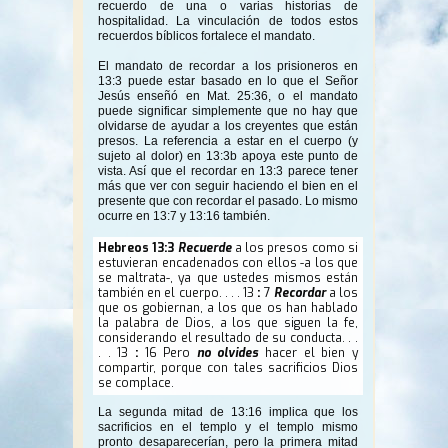
recuerdo de una o varias historias de
hospitalidad. La vinculación de todos estos
recuerdos bíblicos fortalece el mandato.
El mandato de recordar a los prisioneros en
13:3 puede estar basado en lo que el Señor
Jesús enseñó en Mat. 25:36, o el mandato
puede significar simplemente que no hay que
olvidarse de ayudar a los creyentes que están
presos. La referencia a estar en el cuerpo (y
sujeto al dolor) en 13:3b apoya este punto de
vista. Así que el recordar en 13:3 parece tener
más que ver con seguir haciendo el bien en el
presente que con recordar el pasado. Lo mismo
ocurre en 13:7 y 13:16 también.
Hebreos
13:3
Recuerde
a los presos como si
estuvieran encadenados con ellos -a los que
se maltrata-, ya que ustedes mismos están
también en el cuerpo. . . . 13
:
7
Recordar
a los
que os gobiernan, a los que os han hablado
la palabra de Dios, a los que siguen la fe,
considerando el resultado de su conducta. . .
. . 13
:
16 Pero
no olvides
hacer el bien y
compartir, porque con tales sacrificios Dios
se complace.
La segunda mitad de 13:16 implica que los
sacrificios en el templo y el templo mismo
pronto desaparecerían, pero la primera mitad