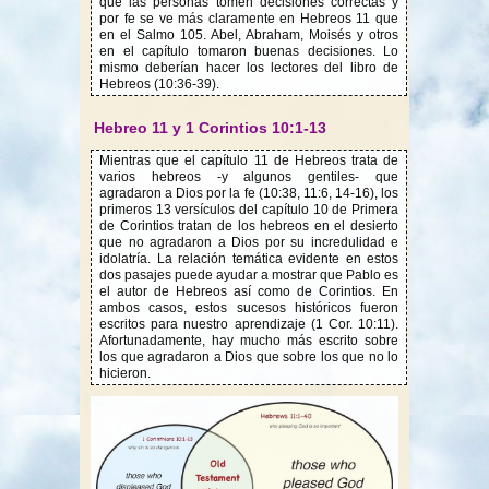
que las personas tomen decisiones correctas y
por fe se ve más claramente en Hebreos 11 que
en el Salmo 105. Abel, Abraham, Moisés y otros
en el capítulo tomaron buenas decisiones. Lo
mismo deberían hacer los lectores del libro de
Hebreos (10:36-39).
Hebreo 11 y 1 Corintios 10:1-13
Mientras que el capítulo 11 de Hebreos trata de
varios hebreos -y algunos gentiles- que
agradaron a Dios por la fe (10:38, 11:6, 14-16), los
primeros 13 versículos del capítulo 10 de Primera
de Corintios tratan de los hebreos en el desierto
que no agradaron a Dios por su incredulidad e
idolatría. La relación temática evidente en estos
dos pasajes puede ayudar a mostrar que Pablo es
el autor de Hebreos así como de Corintios. En
ambos casos, estos sucesos históricos fueron
escritos para nuestro aprendizaje (1 Cor. 10:11).
Afortunadamente, hay mucho más escrito sobre
los que agradaron a Dios que sobre los que no lo
hicieron.