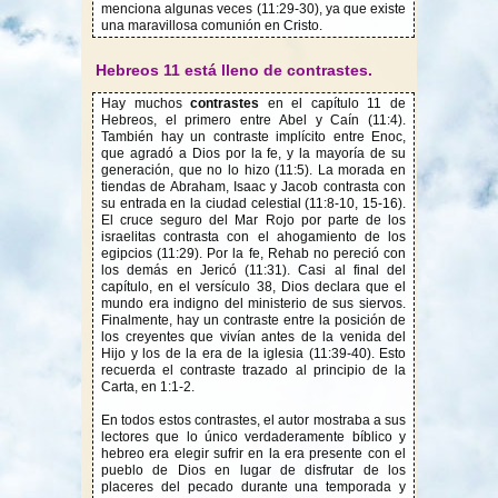
menciona algunas veces (11:29-30), ya que existe
una maravillosa comunión en Cristo.
Hebreos 11 está lleno de contrastes.
Hay muchos
contrastes
en el capítulo 11 de
Hebreos, el primero entre Abel y Caín (11:4).
También hay un contraste implícito entre Enoc,
que agradó a Dios por la fe, y la mayoría de su
generación, que no lo hizo (11:5). La morada en
tiendas de Abraham, Isaac y Jacob contrasta con
su entrada en la ciudad celestial (11:8-10, 15-16).
El cruce seguro del Mar Rojo por parte de los
israelitas contrasta con el ahogamiento de los
egipcios (11:29). Por la fe, Rehab no pereció con
los demás en Jericó (11:31). Casi al final del
capítulo, en el versículo 38, Dios declara que el
mundo era indigno del ministerio de sus siervos.
Finalmente, hay un contraste entre la posición de
los creyentes que vivían antes de la venida del
Hijo y los de la era de la iglesia (11:39-40). Esto
recuerda el contraste trazado al principio de la
Carta, en 1:1-2.
En todos estos contrastes, el autor mostraba a sus
lectores que lo único verdaderamente bíblico y
hebreo era elegir sufrir en la era presente con el
pueblo de Dios en lugar de disfrutar de los
placeres del pecado durante una temporada y