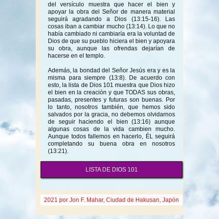
del versículo muestra que hacer el bien y
apoyar la obra del Señor de manera material
seguirá agradando a Dios (13:15-16). Las
cosas iban a cambiar mucho (13:14). Lo que no
había cambiado ni cambiaría era la voluntad de
Dios de que su pueblo hiciera el bien y apoyara
su obra, aunque las ofrendas dejarían de
hacerse en el templo.
Además, la bondad del Señor Jesús era y es la
misma para siempre (13:8). De acuerdo con
esto, la lista de Dios 101 muestra que Dios hizo
el bien en la creación y que TODAS sus obras,
pasadas, presentes y futuras son buenas. Por
lo tanto, nosotros también, que hemos sido
salvados por la gracia, no debemos olvidarnos
de seguir haciendo el bien (13:16) aunque
algunas cosas de la vida cambien mucho.
Aunque todos fallemos en hacerlo, ÉL seguirá
completando su buena obra en nosotros
(13:21).
LISTA DE DIOS 101
2021 por Jon F. Mahar, Ciudad de Hakusan, Japón