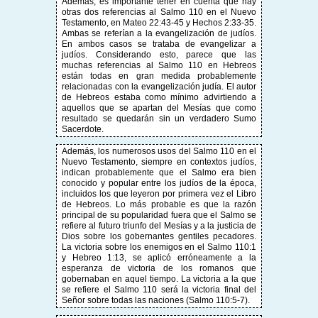
Además, es importante tener en cuenta que hay
otras dos referencias al Salmo 110 en el Nuevo
Testamento, en Mateo 22:43-45 y Hechos 2:33-35.
Ambas se referían a la evangelización de judíos.
En ambos casos se trataba de evangelizar a
judíos. Considerando esto, parece que las
muchas referencias al Salmo 110 en Hebreos
están todas en gran medida probablemente
relacionadas con la evangelización judía. El autor
de Hebreos estaba como mínimo advirtiendo a
aquellos que se apartan del Mesías que como
resultado se quedarán sin un verdadero Sumo
Sacerdote.
Además, los numerosos usos del Salmo 110 en el
Nuevo Testamento, siempre en contextos judíos,
indican probablemente que el Salmo era bien
conocido y popular entre los judíos de la época,
incluidos los que leyeron por primera vez el Libro
de Hebreos. Lo más probable es que la razón
principal de su popularidad fuera que el Salmo se
refiere al futuro triunfo del Mesías y a la justicia de
Dios sobre los gobernantes gentiles pecadores.
La victoria sobre los enemigos en el Salmo 110:1
y Hebreo 1:13, se aplicó erróneamente a la
esperanza de victoria de los romanos que
gobernaban en aquel tiempo. La victoria a la que
se refiere el Salmo 110 será la victoria final del
Señor sobre todas las naciones (Salmo 110:5-7).