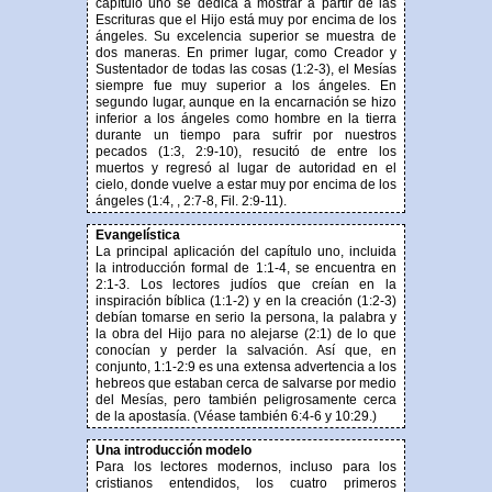
capítulo uno se dedica a mostrar a partir de las
Escrituras que el Hijo está muy por encima de los
ángeles. Su excelencia superior se muestra de
dos maneras. En primer lugar, como Creador y
Sustentador de todas las cosas (1:2-3), el Mesías
siempre fue muy superior a los ángeles. En
segundo lugar, aunque en la encarnación se hizo
inferior a los ángeles como hombre en la tierra
durante un tiempo para sufrir por nuestros
pecados (1:3, 2:9-10), resucitó de entre los
muertos y regresó al lugar de autoridad en el
cielo, donde vuelve a estar muy por encima de los
ángeles (1:4, , 2:7-8, Fil. 2:9-11).
Evangelística
La principal aplicación del capítulo uno, incluida
la introducción formal de 1:1-4, se encuentra en
2:1-3. Los lectores judíos que creían en la
inspiración bíblica (1:1-2) y en la creación (1:2-3)
debían tomarse en serio la persona, la palabra y
la obra del Hijo para no alejarse (2:1) de lo que
conocían y perder la salvación. Así que, en
conjunto, 1:1-2:9 es una extensa advertencia a los
hebreos que estaban cerca de salvarse por medio
del Mesías, pero también peligrosamente cerca
de la apostasía. (Véase también 6:4-6 y 10:29.)
Una introducción modelo
Para los lectores modernos, incluso para los
cristianos entendidos, los cuatro primeros