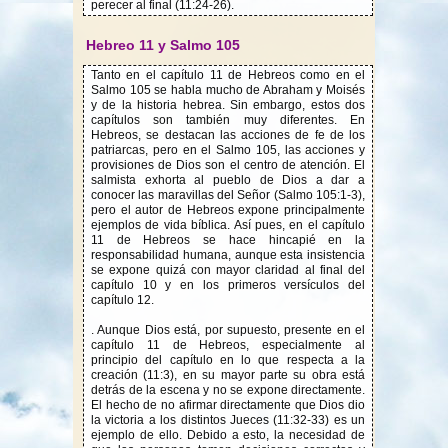
perecer al final (11:24-26).
Hebreo 11 y Salmo 105
Tanto en el capítulo 11 de Hebreos como en el
Salmo 105 se habla mucho de Abraham y Moisés
y de la historia hebrea. Sin embargo, estos dos
capítulos son también muy diferentes. En
Hebreos, se destacan las acciones de fe de los
patriarcas, pero en el Salmo 105, las acciones y
provisiones de Dios son el centro de atención. El
salmista exhorta al pueblo de Dios a dar a
conocer las maravillas del Señor (Salmo 105:1-3),
pero el autor de Hebreos expone principalmente
ejemplos de vida bíblica. Así pues, en el capítulo
11 de Hebreos se hace hincapié en la
responsabilidad humana, aunque esta insistencia
se expone quizá con mayor claridad al final del
capítulo 10 y en los primeros versículos del
capítulo 12.
. Aunque Dios está, por supuesto, presente en el
capítulo 11 de Hebreos, especialmente al
principio del capítulo en lo que respecta a la
creación (11:3), en su mayor parte su obra está
detrás de la escena y no se expone directamente.
El hecho de no afirmar directamente que Dios dio
la victoria a los distintos Jueces (11:32-33) es un
ejemplo de ello. Debido a esto, la necesidad de