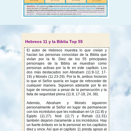
Hebreos 11 y la Biblia Top 55
El autor de Hebreos muestra lo que creían y
hacían las personas conocidas de la Biblia que
vivían por la fe. Diez de los 55 principales
personajes de la Biblia se muestran como
personas activas por la fe en este capítulo. Los
dos más destacados son Abraham (11:8-12, 17-
19) y Moisés (11:23-29). Por la fe, ambos hicieron
lo que el Señor quería en lugar de retroceder de
cualquier manera. Siguieron adelante por fe en
lugar de renunciar a pesar de la persecución y la
falta de seguridad plena (11:8, 17-18, 24, 38).
Además, Abraham y Moisés siguieron
personalmente al Señor en lugar de permanecer
con los incrédulos que les rodeaban en Ur (11:8) y
Egipto (11:27). Noé (11:7) y Rehab (11:31)
también dejaron claramente a los incrédulos. Hay
un fuerte énfasis en la fe personal en los capítulos
diez y once. Así que el capítulo 11 presta apoyo al