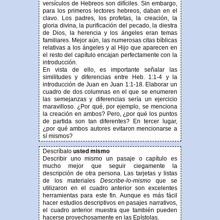
versículos de Hebreos son difíciles. Sin embargo,
para los primeros lectores hebreos, daban en el
clavo. Los padres, los profetas, la creación, la
gloria divina, la purificación del pecado, la diestra
de Dios, la herencia y los ángeles eran temas
familiares. Mejor aún, las numerosas citas bíblicas
relativas a los ángeles y al Hijo que aparecen en
el resto del capítulo encajan perfectamente con la
introducción.
En vista de ello, es importante señalar las
similitudes y diferencias entre Heb. 1:1-4 y la
introducción de Juan en Juan 1:1-18. Elaborar un
cuadro de dos columnas en el que se enumeren
las semejanzas y diferencias sería un ejercicio
maravilloso. ¿Por qué, por ejemplo, se menciona
la creación en ambos? Pero, ¿por qué los puntos
de partida son tan diferentes? En tercer lugar,
¿por qué ambos autores evitaron mencionarse a
sí mismos?
Descríbalo
usted mismo
Describir uno mismo un pasaje o capítulo es
mucho mejor que seguir ciegamente la
descripción de otra persona. Las tarjetas y listas
de los materiales
Describe-lo-mismo
que se
utilizaron en el cuadro anterior son excelentes
herramientas para este fin. Aunque es más fácil
hacer estudios descriptivos en pasajes narrativos,
el cuadro anterior muestra que también pueden
hacerse provechosamente en las Epístolas.