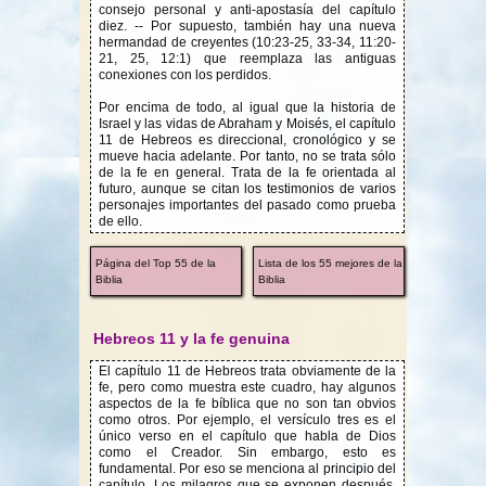
consejo personal y anti-apostasía del capítulo
diez. -- Por supuesto, también hay una nueva
hermandad de creyentes (10:23-25, 33-34, 11:20-
21, 25, 12:1) que reemplaza las antiguas
conexiones con los perdidos.
Por encima de todo, al igual que la historia de
Israel y las vidas de Abraham y Moisés, el capítulo
11 de Hebreos es direccional, cronológico y se
mueve hacia adelante. Por tanto, no se trata sólo
de la fe en general. Trata de la fe orientada al
futuro, aunque se citan los testimonios de varios
personajes importantes del pasado como prueba
de ello.
Página del Top 55 de la
Lista de los 55 mejores de la
Biblia
Biblia
Hebreos 11 y la fe genuina
El capítulo 11 de Hebreos trata obviamente de la
fe, pero como muestra este cuadro, hay algunos
aspectos de la fe bíblica que no son tan obvios
como otros. Por ejemplo, el versículo tres es el
único verso en el capítulo que habla de Dios
como el Creador. Sin embargo, esto es
fundamental. Por eso se menciona al principio del
capítulo. Los milagros que se exponen después,