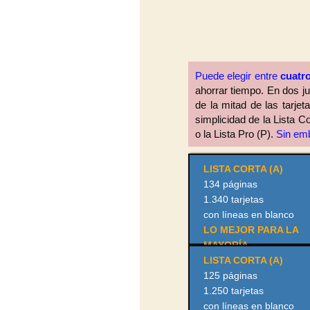
Puede elegir entre
cuatr
ahorrar tiempo. En dos ju
de la mitad de las tarjet
simplicidad de la Lista C
o la Lista Pro (P).
Sin emba
LISTA CORTA (A)
134 páginas
1.340 tarjetas
con líneas en blanco
LO MEJOR PARA LA
MAYORÍA
LISTA CORTA (A)
125 páginas
1.250 tarjetas
con líneas en blanco