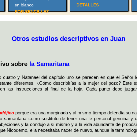
en blanco
DETALLES
POR SENCILLEZ
Otros estudios descriptivos en Juan
tivo sobre
la Samaritana
lo cuatro y Natanael del capítulo uno se parecen en que el Señor 
tante diferentes. ¿Cómo describirías a la mujer del pozo? Este estu
e en las instrucciones al final de la hoja. Cada punto debe juzg
adójico
porque era una marginada y al mismo tiempo defendía su nac
o samaritana como sustituto de tener una fe personal genuina y un
jeciones y la condujo a sí mismo y a la vida abundante de propósit
que Nicodemo, ella necesitaba nacer de nuevo, aunque la terminología