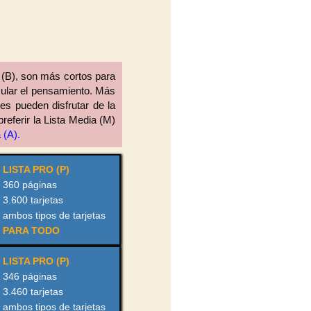
 (B), son más cortos para
imular el pensamiento. Más
tes pueden disfrutar de la
referir la Lista Media (M)
 (A).
LISTA PRO (P)
360 páginas
3.600 tarjetas
ambos tipos de tarjetas
PARA TODO
LISTA PRO (P)
346 páginas
3.460 tarjetas
ambos tipos de tarjetas