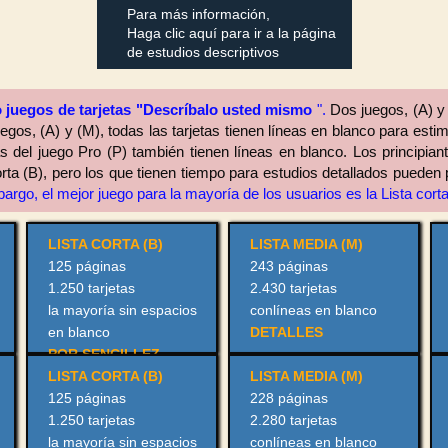
Para más información,
Haga clic aquí para ir a la página
de estudios descriptivos
o juegos de tarjetas "Descríbalo usted mismo
".
Dos juegos, (A) y
egos, (A) y (M), todas las tarjetas tienen líneas en blanco para est
as del juego Pro (P) también tienen líneas en blanco. Los principian
orta (B), pero los que tienen tiempo para estudios detallados pueden p
rgo, el mejor juego para la mayoría de los usuarios es la Lista corta
LISTA CORTA (B)
LISTA MEDIA (M)
125 páginas
243 páginas
1.250 tarjetas
2.430 tarjetas
la mayoría sin espacios
con
líneas en
blanco
en blanco
DETALLES
POR SENCILLEZ
LISTA CORTA (B)
LISTA MEDIA (M)
125 páginas
228 páginas
1.250 tarjetas
2.280 tarjetas
la mayoría sin espacios
con
líneas en
blanco