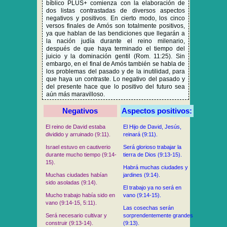
bíblico PLUS+ comienza con la elaboración de
dos listas contrastadas de diversos aspectos
negativos y positivos. En cierto modo, los cinco
versos finales de Amós son totalmente positivos,
ya que hablan de las bendiciones que llegarán a
la nación judía durante el reino milenario,
después de que haya terminado el tiempo del
juicio y la dominación gentil (Rom. 11:25). Sin
embargo, en el final de Amós también se habla de
los problemas del pasado y de la inutilidad, para
que haya un contraste. Lo negativo del pasado y
del presente hace que lo positivo del futuro sea
aún más maravilloso.
Negativos
Aspectos positivos:
El reino de David estaba
El Hijo de David, Jesús,
dividido y arruinado (9:11).
reinará (9:11).
Israel estuvo en cautiverio
Será glorioso trabajar la
durante mucho tiempo (9:14-
tierra de Dios (9:13-15).
15).
Habrá muchas ciudades y
Muchas ciudades habían
jardines (9:14).
sido asoladas (9:14).
El trabajo ya no será en
Mucho trabajo había sido en
vano (9:14-15).
vano (9:14-15, 5:11).
Las cosechas serán
Será necesario cultivar y
sorprendentemente grandes
construir (9:13-14).
(9:13).