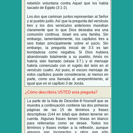
rebelión voluntaria contra Aquel que los había
sacado de Egipto (3:1-2).
Los dos que caminan juntos representan al Señor
y al pueblo judío. Así que la pregunta del versículo
tres y los dos versículos anteriores muestran
claramente que lo que Dios deseaba era una
comunión continua. Israel era una familia. Sin
embargo, lamentablemente, los capítulos tres a
seis tratan principalmente sobre el juicio. Sin
embargo, la pregunta inicial de 3:3 es tan
bondadosa como negativa. Si Dios hubiera
abandonado totalmente a su pueblo, Amós no
habría sido llamado (véase 3:7.) y el mensaje
habría comenzado con el rugido del león en el
versículo cuatro. Así pues, el oscuro mensaje de
estos capítulos puede considerarse, al menos en
parte, como una llamada al arrepentimiento, al
igual que en el capítulo 3 de Jonás.
¿Cómo describiría USTED esta pregunta?
La parte de la lista de Describe-It-Yourself que se
muestra a continuación contiene las dos primeras
páginas de las 15 de términos y frases
descriptivas (144 en total) que deben tenerse en
cuenta. Algunas frases tienen líneas en blanco
para rellenarlas como se desee. Todos los
términos y frases invitan a la reflexión, aunque
algunos son incorrectos y otros son sólo