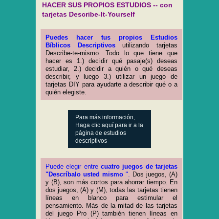
HACER SUS PROPIOS ESTUDIOS -- con
tarjetas Describe-It-Yourself
Puedes hacer tus propios Estudios
Bíblicos Descriptivos
utilizando tarjetas
Describe-te-mismo. Todo lo que tiene que
hacer es 1.) decidir qué pasaje(s) deseas
estudiar, 2.) decidir a quién o qué deseas
describir, y luego 3.) utilizar un juego de
tarjetas DIY para ayudarte a describir qué o a
quién elegiste.
Para más información,
Haga clic aquí para ir a la
página de estudios
descriptivos
Puede elegir entre
cuatro juegos de tarjetas
"Descríbalo usted mismo
".
Dos juegos, (A)
y (B), son más cortos para ahorrar tiempo. En
dos juegos, (A) y (M), todas las tarjetas tienen
líneas en blanco para estimular el
pensamiento. Más de la mitad de las tarjetas
del juego Pro (P) también tienen líneas en