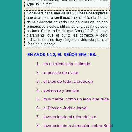
¿qué tal un test?
Considera cada una de las 15 líneas descriptivas
que aparecen a continuación y clasifica la fuerza
de la evidencia de cada una de ellas en los dos
primeros versículos, utilizando una escala de cero
a cinco. Cinco indicaría que Amós 1:1-2 muestra
claramente que el punto es correcto, y cero
indicaría que no hay ninguna evidencia para la
línea en el pasaje.
EN AMOS 1:1-2, EL SEÑOR ERA / ES...
1. . no es silencioso ni tímido
2. . imposible de evitar
3. . el Dios de toda la creación
4. . poderoso y temible
5. . muy fuerte, como un león que ruge
6. . el Dios de Judá e Israel
7. . favoreciendo al reino del sur
8. . favoreciendo a Jerusalén sobre Betel