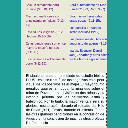
Sólo un remanente será
Será el remanente de Dios
reunido (9:8-10, 12).
(Isa.10:20-23, Rom. 9:27).
Muchas bendiciones son
Dios mismo, hará todas
principalmente físicas (9:13-
estas cosas (9:11-15).
14).
Los gentiles creyentes
Esto NO es la iglesia (9:12,
serán incluidos (9:12).
Hechos 15:16-18).
Las promesas de Dios son
Estas bendiciones son en su
seguras y duraderas (9:15).
mayoría todavía futuras
Isaías, Ezequiel, Daniel,
(9:11-15).
Joel, Zacarías y otros tienen
Este pasaje es relativamente
finales felices algo similares.
corto (9:11-15).
El siguiente paso en el método de estudio bíblico
PLUS+ es discutir cuál de los negativos es el peor
y cuál de los positivos es el mejor. El mayor punto
negativo aquí es, sin duda, la ruina que sufrió el
reino de David por su división en dos reinos y su
eventual pérdida por los cautiverios asirio y
babilónico. Por lo tanto, la mayor ventaja será su
gloriosa restauración durante el reinado del Hijo
de David (9:11), Jesús, durante el milenio. Todas
las otras grandes bendiciones en la conclusión de
Amos y en la conclusión de muchos otros profetas
fluirán de esto.