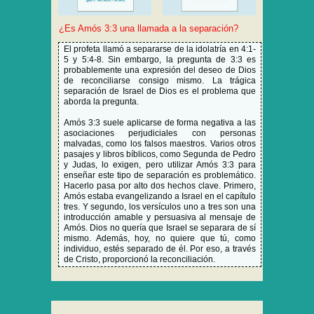
¿Es Amós 3:3 una llamada a la separación?
El profeta llamó a separarse de la idolatría en 4:1-
5 y 5:4-8. Sin embargo, la pregunta de 3:3 es
probablemente una expresión del deseo de Dios
de reconciliarse consigo mismo. La trágica
separación de Israel de Dios es el problema que
aborda la pregunta.
Amós 3:3 suele aplicarse de forma negativa a las
asociaciones perjudiciales con personas
malvadas, como los falsos maestros. Varios otros
pasajes y libros bíblicos, como Segunda de Pedro
y Judas, lo exigen, pero utilizar Amós 3:3 para
enseñar este tipo de separación es problemático.
Hacerlo pasa por alto dos hechos clave. Primero,
Amós estaba evangelizando a Israel en el capítulo
tres. Y segundo, los versículos uno a tres son una
introducción amable y persuasiva al mensaje de
Amós. Dios no quería que Israel se separara de sí
mismo. Además, hoy, no quiere que tú, como
individuo, estés separado de él. Por eso, a través
de Cristo, proporcionó la reconciliación.