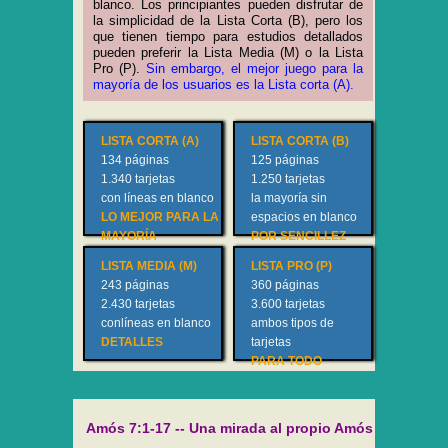
blanco. Los principiantes pueden disfrutar de
la simplicidad de la Lista Corta (B), pero los
que tienen tiempo para estudios detallados
pueden preferir la Lista Media (M) o la Lista
Pro (P).
Sin embargo, el mejor juego para la
mayoría de los usuarios es la Lista corta (A).
LISTA CORTA (A)
LISTA CORTA (B)
134 páginas
125 páginas
1.340 tarjetas
1.250 tarjetas
con líneas en blanco
la mayoría sin
LO MEJOR PARA LA
espacios en blanco
MAYORÍA
POR SENCILLEZ
LISTA MEDIA (M)
LISTA PRO (P)
243 páginas
360 páginas
2.430 tarjetas
3.600 tarjetas
con
líneas en
blanco
ambos tipos de
DETALLES
tarjetas
PARA TODO
Amós 7:1-17 -- Una mirada al propio Amós