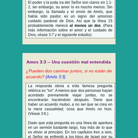
El poder y la justa ira del Señor son claros en 1:1-
2, sin embargo, su amor lo es mucho menos. Sin
embargo, la llamada y el envío de Amós, que
había sido pastor, es un signo del amoroso
cuidado pastoral de Dios. Así que la línea 15
probablemente merece
al menos un dos
. (Para
más información sobre el amor y el cuidado de
Dios, véase 3:7 y el siguiente estudio).
Amos 3:3 -- Una cuestión mal entendida
¿Pueden dos caminar juntos, si no están de
acuerdo?
(Amós 3:3)
La respuesta obvia a esta famosa pregunta
retórica es "no". A menos que dos personas hayan
acordado previamente viajar juntas, no se
encontrarán haciéndolo después. Tiene que
haber un acuerdo mutuo, a no ser que se crea en
la
mera casualidad
, cosa que Amós no hizo.
(Véase 3:6.)
Dado que esta pregunta es una línea de apertura
en un sermón bastante largo, hay más de lo que
es obvio al principio. En los capítulos tres a seis,
el Señor se enfrentó a los hijos de Israel por su