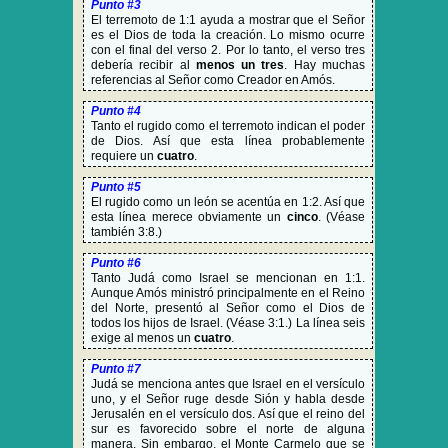
Punto #3
El terremoto de 1:1 ayuda a mostrar que el Señor
es el Dios de toda la creación. Lo mismo ocurre
con el final del verso 2. Por lo tanto, el verso tres
debería recibir al
menos un tres
. Hay muchas
referencias al Señor como Creador en Amós.
Punto #4
Tanto el rugido como el terremoto indican el poder
de Dios. Así que esta línea probablemente
requiere un
cuatro
.
Punto #5
El rugido como un león se acentúa en 1:2. Así que
esta línea merece obviamente un
cinco
. (Véase
también 3:8.)
Punto #6
Tanto Judá como Israel se mencionan en 1:1.
Aunque Amós ministró principalmente en el Reino
del Norte, presentó al Señor como el Dios de
todos los hijos de Israel. (Véase 3:1.) La línea seis
exige al menos un
cuatro
.
Punto #7
Judá se menciona antes que Israel en el versículo
uno, y el Señor ruge desde Sión y habla desde
Jerusalén en el versículo dos. Así que el reino del
sur es favorecido sobre el norte de alguna
manera. Sin embargo, el Monte Carmelo que se