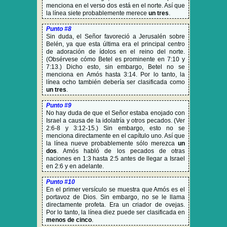
menciona en el verso dos está en el norte. Así que
la línea siete probablemente merece
un tres
.
Punto #8
Sin duda, el Señor favoreció a Jerusalén sobre
Belén, ya que esta última era el principal centro
de adoración de ídolos en el reino del norte.
(Obsérvese cómo Betel es prominente en 7:10 y
7:13.) Dicho esto, sin embargo, Betel no se
menciona en Amós hasta 3:14. Por lo tanto, la
línea ocho también debería ser clasificada como
un tres
.
Punto #9
No hay duda de que el Señor estaba enojado con
Israel a causa de la idolatría y otros pecados. (Ver
2:6-8 y 3:12-15.) Sin embargo, esto no se
menciona directamente en el capítulo uno. Así que
la línea nueve probablemente sólo merezca
un
dos
. Amós habló de los pecados de otras
naciones en 1:3 hasta 2:5 antes de llegar a Israel
en 2:6 y en adelante.
Punto #10
En el primer versículo se muestra que Amós es el
portavoz de Dios. Sin embargo, no se le llama
directamente profeta. Era un criador de ovejas.
Por lo tanto, la línea diez puede ser clasificada en
menos de cinco
.