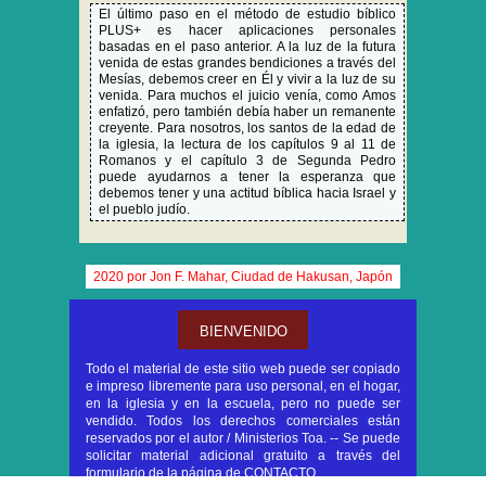
El último paso en el método de estudio bíblico
PLUS+ es hacer aplicaciones personales
basadas en el paso anterior. A la luz de la futura
venida de estas grandes bendiciones a través del
Mesías, debemos creer en Él y vivir a la luz de su
venida. Para muchos el juicio venía, como Amos
enfatizó, pero también debía haber un remanente
creyente. Para nosotros, los santos de la edad de
la iglesia, la lectura de los capítulos 9 al 11 de
Romanos y el capítulo 3 de Segunda Pedro
puede ayudarnos a tener la esperanza que
debemos tener y una actitud bíblica hacia Israel y
el pueblo judío.
2020 por Jon F. Mahar, Ciudad de Hakusan, Japón
BIENVENIDO
Todo el material de este sitio web puede ser copiado
e impreso libremente para uso personal, en el hogar,
en la iglesia y en la escuela, pero no puede ser
vendido. Todos los derechos comerciales están
reservados por el autor / Ministerios Toa. -- Se puede
solicitar material adicional gratuito a través del
formulario de la página de CONTACTO.