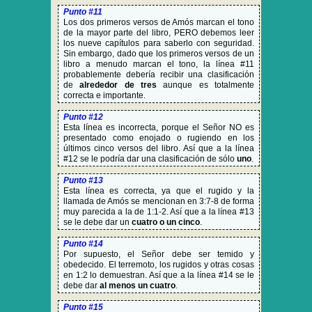
Punto #11
Los dos primeros versos de Amós marcan el tono
de la mayor parte del libro, PERO debemos leer
los nueve capítulos para saberlo con seguridad.
Sin embargo, dado que los primeros versos de un
libro a menudo marcan el tono, la línea #11
probablemente debería recibir una clasificación
de
alrededor de tres
aunque es totalmente
correcta e importante.
Punto #12
Esta línea es incorrecta, porque el Señor NO es
presentado como enojado o rugiendo en los
últimos cinco versos del libro. Así que a la línea
#12 se le podría dar una clasificación de sólo
uno
.
Punto #13
Esta línea es correcta, ya que el rugido y la
llamada de Amós se mencionan en 3:7-8 de forma
muy parecida a la de 1:1-2. Así que a la línea #13
se le debe dar un
cuatro o un cinco
.
Punto #14
Por supuesto, el Señor debe ser temido y
obedecido. El terremoto, los rugidos y otras cosas
en 1:2 lo demuestran. Así que a la línea #14 se le
debe dar
al menos un cuatro
.
Punto #15