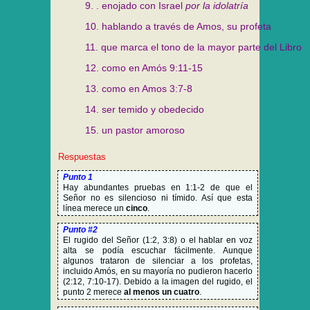
9. . enojado con Israel
por la idolatría
10. hablando a través de Amos, su profeta
11. que marca el tono de la mayor parte del Libro
12. como en Amós 9:11-15
13. como en Amos 3:7-8
14. ser temido y obedecido
15. un pastor amoroso
Respuestas
Punto 1
Hay abundantes pruebas en 1:1-2 de que el
Señor no es silencioso ni tímido. Así que esta
línea merece un
cinco
.
Punto #2
El rugido del Señor (1:2, 3:8) o el hablar en voz
alta se podía escuchar fácilmente. Aunque
algunos trataron de silenciar a los profetas,
incluido Amós, en su mayoría no pudieron hacerlo
(2:12, 7:10-17). Debido a la imagen del rugido, el
punto 2 merece
al menos un cuatro
.